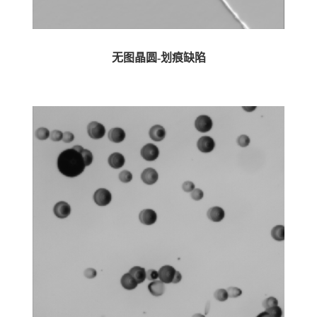
无图晶圆-划痕缺陷