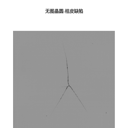
无图晶圆-桔皮缺陷