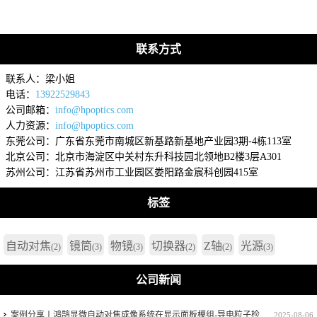
联系方式
联系人：梁小姐
电话：
13922529843
公司邮箱：
info@hpoptics.com
人力资源：
info@hpoptics.com
东莞公司：广东省东莞市南城区新基路新基地产业园3期-4栋113室
北京公司：北京市海淀区中关村东升科技园北领地B2楼3层A301
苏州公司：江苏省苏州市工业园区娄阳路金宸科创园415室
标签
自动对焦
镜筒
物镜
切换器
Z轴
光源
(2)
(3)
(3)
(2)
(2)
(3)
公司新闻
案例分享丨鸿鹄显微自动对焦成像系统在显示面板模组-导电粒子检
2025-08-06