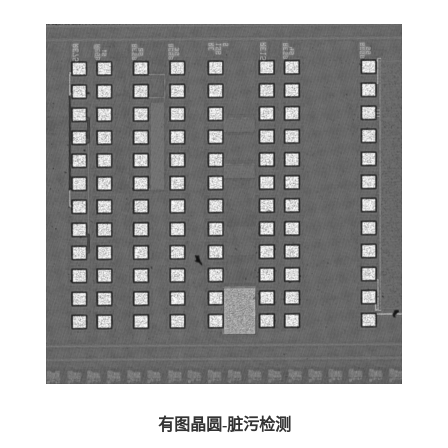
有图晶圆-脏污检测