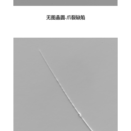
无图晶圆-爪裂缺陷