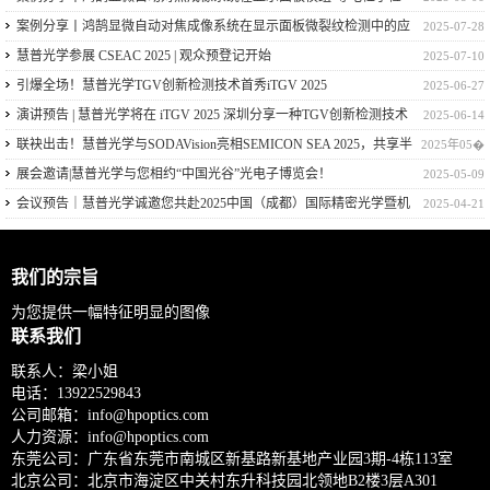
测中的应用
案例分享丨鸿鹄显微自动对焦成像系统在显示面板微裂纹检测中的应
2025-07-28
用
慧普光学参展 CSEAC 2025 | 观众预登记开始
2025-07-10
引爆全场！慧普光学TGV创新检测技术首秀iTGV 2025
2025-06-27
演讲预告 | 慧普光学将在 iTGV 2025 深圳分享一种TGV创新检测技术
2025-06-14
联袂出击！慧普光学与SODAVision亮相SEMICON SEA 2025，共享半
2025年05�
导体量检测技术
展会邀请|慧普光学与您相约“中国光谷”光电子博览会！
2025-05-09
会议预告｜慧普光学诚邀您共赴2025中国（成都）国际精密光学暨机
2025-04-21
器视觉技术应用大会！
我们的宗旨
为您提供一幅特征明显的图像
联系我们
联系人：梁小姐
电话：
13922529843
公司邮箱：
info@hpoptics.com
人力资源：
info@hpoptics.com
东莞公司：广东省东莞市南城区新基路新基地产业园3期-4栋113室
北京公司：北京市海淀区中关村东升科技园北领地B2楼3层A301