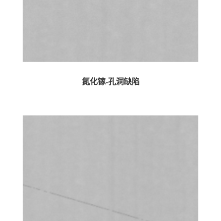
氮化镓-孔洞缺陷