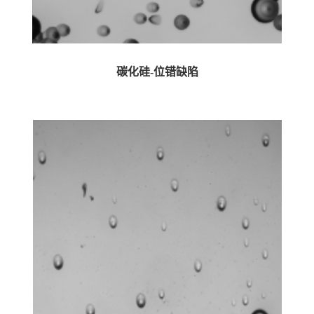
碳化硅-位错缺陷