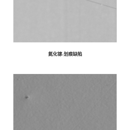
氮化镓-划痕缺陷