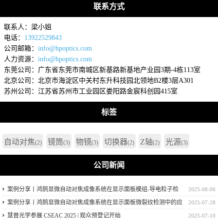
联系方式
联系人：梁小姐
电话：
13922529843
公司邮箱：
info@hpoptics.com
人力资源：
info@hpoptics.com
东莞公司：广东省东莞市南城区新基路新基地产业园3期-4栋113室
北京公司：北京市海淀区中关村东升科技园北领地B2楼3层A301
苏州公司：江苏省苏州市工业园区娄阳路金宸科创园415室
标签
自动对焦
镜筒
物镜
切换器
Z轴
光源
(2)
(3)
(3)
(2)
(2)
(3)
公司新闻
案例分享丨鸿鹄显微自动对焦成像系统在显示面板模组-导电粒子检
2025-08-06
测中的应用
案例分享丨鸿鹄显微自动对焦成像系统在显示面板微裂纹检测中的应
2025-07-28
用
慧普光学参展 CSEAC 2025 | 观众预登记开始
2025-07-10