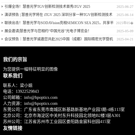
引爆全场！慧普光学TGV创新检测技术首秀iTGV 2025
2025-06-27
演讲预告 | 慧普光学将在 iTGV 2025 深圳分享一种TGV创新检测技术
2025-06-14
联袂出击！慧普光学与SODAVision亮相SEMICON SEA 2025，共享半
2025年05�
导体量检测技术
展会邀请|慧普光学与您相约“中国光谷”光电子博览会！
2025-05-09
会议预告｜慧普光学诚邀您共赴2025中国（成都）国际精密光学暨机
2025-04-21
器视觉技术应用大会！
我们的宗旨
为您提供一幅特征明显的图像
联系我们
联系人：梁小姐
电话：
13922529843
公司邮箱：
info@hpoptics.com
人力资源：
info@hpoptics.com
东莞公司：广东省东莞市南城区新基路新基地产业园3期-4栋113室
北京公司：北京市海淀区中关村东升科技园北领地B2楼3层A301
苏州公司：江苏省苏州市工业园区娄阳路金宸科创园415室
友情链接