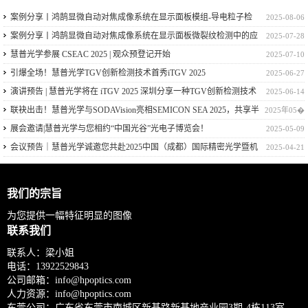
案例分享丨鸿鹄显微自动对焦成像系统在显示面板模组-导电粒子检
2025-08-06
测中的应用
案例分享丨鸿鹄显微自动对焦成像系统在显示面板微裂纹检测中的应
2025-07-28
用
慧普光学参展 CSEAC 2025 | 观众预登记开始
2025-07-10
引爆全场！慧普光学TGV创新检测技术首秀iTGV 2025
2025-06-27
演讲预告 | 慧普光学将在 iTGV 2025 深圳分享一种TGV创新检测技术
2025-06-14
联袂出击！慧普光学与SODAVision亮相SEMICON SEA 2025，共享半
2025年05�
导体量检测技术
展会邀请|慧普光学与您相约“中国光谷”光电子博览会！
2025-05-09
会议预告｜慧普光学诚邀您共赴2025中国（成都）国际精密光学暨机
2025-04-21
器视觉技术应用大会！
我们的宗旨
为您提供一幅特征明显的图像
联系我们
联系人：梁小姐
电话：
13922529843
公司邮箱：
info@hpoptics.com
人力资源：
info@hpoptics.com
东莞公司：广东省东莞市南城区新基路新基地产业园3期-4栋113室