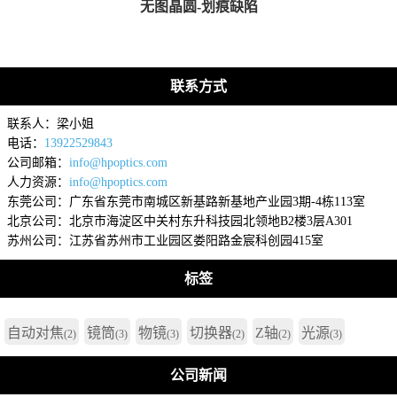
无图晶圆-划痕缺陷
联系方式
联系人：梁小姐
电话：
13922529843
公司邮箱：
info@hpoptics.com
人力资源：
info@hpoptics.com
东莞公司：广东省东莞市南城区新基路新基地产业园3期-4栋113室
北京公司：北京市海淀区中关村东升科技园北领地B2楼3层A301
苏州公司：江苏省苏州市工业园区娄阳路金宸科创园415室
标签
自动对焦
镜筒
物镜
切换器
Z轴
光源
(2)
(3)
(3)
(2)
(2)
(3)
公司新闻