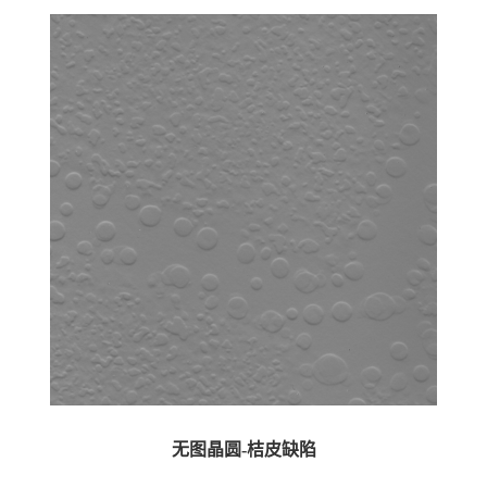
无图晶圆-桔皮缺陷