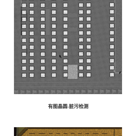
有图晶圆-脏污检测