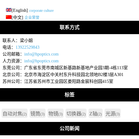
[English]
corporate culture
[中文]
企业荣誉
联系方式
联系人：梁小姐
电话：
13922529843
公司邮箱：
info@hpoptics.com
人力资源：
info@hpoptics.com
东莞公司：广东省东莞市南城区新基路新基地产业园3期-4栋113室
北京公司：北京市海淀区中关村东升科技园北领地B2楼3层A301
苏州公司：江苏省苏州市工业园区娄阳路金宸科创园415室
标签
自动对焦
镜筒
物镜
切换器
Z轴
光源
(2)
(3)
(3)
(2)
(2)
(3)
公司新闻