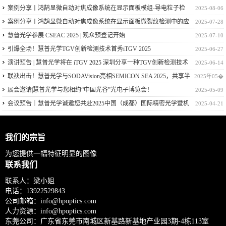
案例分享丨鸿鹄显微自动对焦成像系统在显示面板模组-导电粒子检
2025-08-06
测中的应用
案例分享丨鸿鹄显微自动对焦成像系统在显示面板微裂纹检测中的应
2025-07-28
用
慧普光学参展 CSEAC 2025 | 观众预登记开始
2025-07-10
引爆全场！慧普光学TGV创新检测技术首秀iTGV 2025
2025-06-27
演讲预告 | 慧普光学将在 iTGV 2025 深圳分享一种TGV创新检测技术
2025-06-14
联袂出击！慧普光学与SODAVision亮相SEMICON SEA 2025，共享半
2025年05�
导体量检测技术
展会邀请|慧普光学与您相约“中国光谷”光电子博览会！
2025-05-09
会议预告｜慧普光学诚邀您共赴2025中国（成都）国际精密光学暨机
2025-04-21
器视觉技术应用大会！
我们的宗旨
为您提供一幅特征明显的图像
联系我们
联系人：梁小姐
电话：
13922529843
公司邮箱：
info@hpoptics.com
人力资源：
info@hpoptics.com
东莞公司：广东省东莞市南城区新基路新基地产业园3期-4栋113室