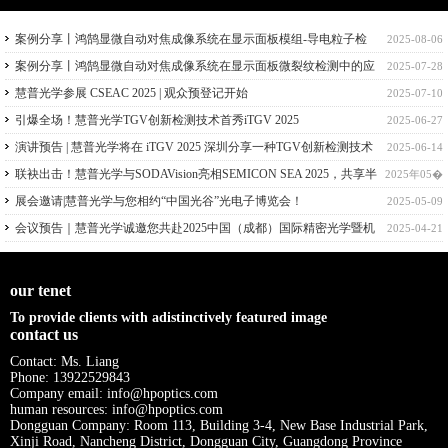
案例分享丨鸿鹄显微自动对焦成像系统在显示面板模组-导电粒子检
2025-08-06
测中的应用
案例分享丨鸿鹄显微自动对焦成像系统在显示面板微裂纹检测中的应
2025-07-28
用
慧普光学参展 CSEAC 2025 | 观众预登记开始
2025-07-10
引爆全场！慧普光学TGV创新检测技术首秀iTGV 2025
2025-06-27
演讲预告 | 慧普光学将在 iTGV 2025 深圳分享一种TGV创新检测技术
2025-06-14
联袂出击！慧普光学与SODAVision亮相SEMICON SEA 2025，共享半
2025年05�
导体量检测技术
展会邀请|慧普光学与您相约“中国光谷”光电子博览会！
2025-05-09
会议预告｜慧普光学诚邀您共赴2025中国（成都）国际精密光学暨机
2025-04-21
器视觉技术应用大会！
our tenet
To provide clients with adistinctively featured image
contact us
Contact: Ms. Liang
Phone: 13922529843
Company email: info@hpoptics.com
human resources: info@hpoptics.com
Dongguan Company: Room 113, Building 3-4, New Base Industrial Park,
Xinji Road, Nancheng District, Dongguan City, Guangdong Province