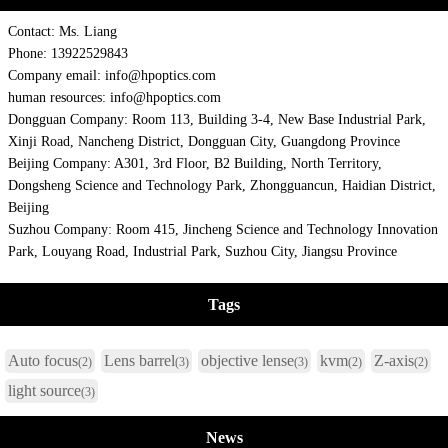
Contact: Ms. Liang
Phone: 13922529843
Company email: info@hpoptics.com
human resources: info@hpoptics.com
Dongguan Company: Room 113, Building 3-4, New Base Industrial Park,
Xinji Road, Nancheng District, Dongguan City, Guangdong Province
Beijing Company: A301, 3rd Floor, B2 Building, North Territory,
Dongsheng Science and Technology Park, Zhongguancun, Haidian District,
Beijing
Suzhou Company: Room 415, Jincheng Science and Technology Innovation
Park, Louyang Road, Industrial Park, Suzhou City, Jiangsu Province
Tags
Auto focus
Lens barrel
objective lense
kvm
Z-axis
(2)
(3)
(3)
(2)
(2)
light source
(3)
News